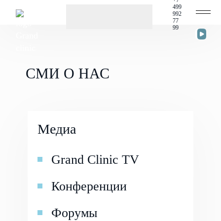
499
992
77
ПН-ВС 10
- 21
99
Главная
Записаться на приём
СМИ о нас
СМИ О НАС
Медиа
Grand Clinic TV
Конференции
Форумы