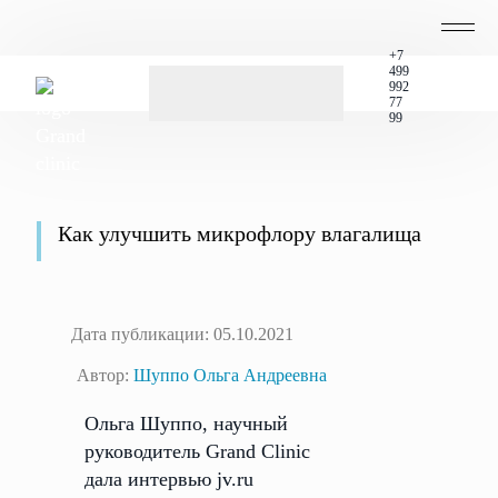
ПН-ВС 10
- 21
+7
499
992
77
Записаться на приём
99
Главная
СМИ о нас
Публикации
Как улучшить микрофлору влагалища
Как улучшить микрофлору влагалища
Дата публикации: 05.10.2021
Автор:
Шуппо Ольга Андреевна
Ольга Шуппо, научный
руководитель Grand Clinic
дала интервью jv.ru