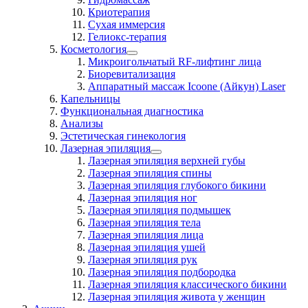
Криотерапия
Сухая иммерсия
Гелиокс-терапия
Косметология
Микроигольчатый RF-лифтинг лица
Биоревитализация
Аппаратный массаж Icoone (Айкун) Laser
Капельницы
Функциональная диагностика
Анализы
Эстетическая гинекология
Лазерная эпиляция
Лазерная эпиляция верхней губы
Лазерная эпиляция спины
Лазерная эпиляция глубокого бикини
Лазерная эпиляция ног
Лазерная эпиляция подмышек
Лазерная эпиляция тела
Лазерная эпиляция лица
Лазерная эпиляция ушей
Лазерная эпиляция рук
Лазерная эпиляция подбородка
Лазерная эпиляция классического бикини
Лазерная эпиляция живота у женщин