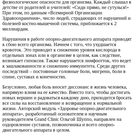
физиологические опасности для организма. Каждый слышал в
детстве от родителей и учителей: «Сиди прямо, не сутулься!»
При этом, по данным «Всемирной Организации
Здравоохранения», число людей, страдающих от нарушений и
болезней костно-мышечной системы, приближается к 2
миллиардам.
Нарушения в работе опорно-двигательного аппарата приводят
к сбою всего организма. Начнем с того, что ухудшается
кровоток. Это приводит к снижению уровня кислорода в
отдельных зонах или в организме в целом, как следствие,
возникает гипоксия. Также нарушается лимфоотток, что ведет
к зашлакованности и снижению иммунитета. Среди других
последствий – постоянные головные боли, мигрени, боли в
спине, суставах и конечностях.
Безусловно, любая боль вносит диссонанс в жизнь человека,
напрямую влияя на ее качество. Вместо того, чтобы достигать
новых вершин и радоваться каждому дню, приходится бросать
все силы на восстановление и возвращение к нормальной
жизни. Авторский модуль «Здоровье опорно-двигательного
аппарата», разработанный основателем и научным
руководителем Grand Clinic Ольгой Шуппо, направлен на
оздоровление суставов, позвоночника и всего опорно-
двигательного аппарата в целом.