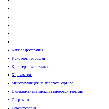
Капилляротерапия
Криотерапия общая
Криотерапия локальная
Барокамера
Миостимуляция на аппарате VipLine
Интервальная гипокси-гиперокси терапия
Обертывание
Гирудотерапия