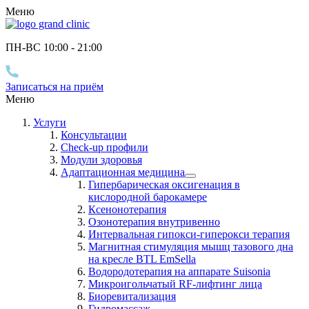
Меню
ПН-ВС 10
:00
- 21
:00
Записаться на приём
Меню
Услуги
Консультации
Check-up профили
Модули здоровья
Адаптационная медицина
Гипербарическая оксигенация в
кислородной барокамере
Ксенонотерапия
Озонотерапия внутривенно
Интервальная гипокси-гиперокси терапия
Магнитная стимуляция мышц тазового дна
на кресле BTL EmSella
Водородотерапия на аппарате Suisonia
Микроигольчатый RF-лифтинг лица
Биоревитализация
Гидромассаж