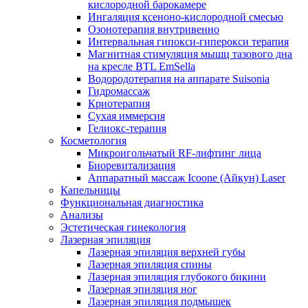
кислородной барокамере
Ингаляция ксеноно-кислородной смесью
Озонотерапия внутривенно
Интервальная гипокси-гиперокси терапия
Магнитная стимуляция мышц тазового дна
на кресле BTL EmSella
Водородотерапия на аппарате Suisonia
Гидромассаж
Криотерапия
Сухая иммерсия
Гелиокс-терапия
Косметология
Микроигольчатый RF-лифтинг лица
Биоревитализация
Аппаратный массаж Icoone (Айкун) Laser
Капельницы
Функциональная диагностика
Анализы
Эстетическая гинекология
Лазерная эпиляция
Лазерная эпиляция верхней губы
Лазерная эпиляция спины
Лазерная эпиляция глубокого бикини
Лазерная эпиляция ног
Лазерная эпиляция подмышек