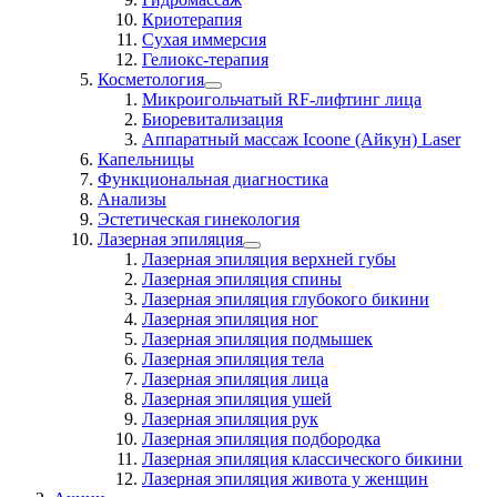
Криотерапия
Сухая иммерсия
Гелиокс-терапия
Косметология
Микроигольчатый RF-лифтинг лица
Биоревитализация
Аппаратный массаж Icoone (Айкун) Laser
Капельницы
Функциональная диагностика
Анализы
Эстетическая гинекология
Лазерная эпиляция
Лазерная эпиляция верхней губы
Лазерная эпиляция спины
Лазерная эпиляция глубокого бикини
Лазерная эпиляция ног
Лазерная эпиляция подмышек
Лазерная эпиляция тела
Лазерная эпиляция лица
Лазерная эпиляция ушей
Лазерная эпиляция рук
Лазерная эпиляция подбородка
Лазерная эпиляция классического бикини
Лазерная эпиляция живота у женщин