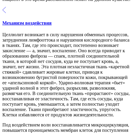
Механизм воздействия
Целлюлит возникает в силу нарушения обменных процессов,
затруднения лимфооттока и нарушения кислородного баланса
в тканях. Там, где это происходит, постепенно возникает
закисление — а, значит, воспаление. Оно всегда приводит к
образованию фиброза — спаек, плотной соединительной
ткани, в которой нет сосудов, куда не поступает кровь, а,
значит, нет жизни. Эта плотная неэластичная ткань «каретной
стяжкой» сдавливает жировые клетки, приводя к
возникновению бугристой поверхности кожи, покрывающей
ее «апельсиновой коркой». Ударно-волновая терапия «бьет»
ударной волной в этот фиброз, разрыхляя, разволокняя,
размягчая его. В соединительную ткань «прорастают» сосуды,
восстанавливая ее эластичность. Там, где есть сосуды, куда
поступает кровь, уменьшается, а затем полностью уходит
воспаление. Ткани приобретают эластичность, упругость.
Клетки избавляются от продуктов жизнедеятельности.
Под воздействием волн восстанавливается микроциркуляция,
повышается проницаемость мембран клеток для поступления