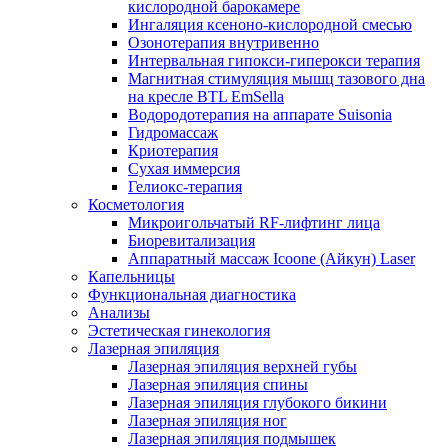
кислородной барокамере
Ингаляция ксеноно-кислородной смесью
Озонотерапия внутривенно
Интервальная гипокси-гиперокси терапия
Магнитная стимуляция мышц тазового дна
на кресле BTL EmSella
Водородотерапия на аппарате Suisonia
Гидромассаж
Криотерапия
Сухая иммерсия
Гелиокс-терапия
Косметология
Микроигольчатый RF-лифтинг лица
Биоревитализация
Аппаратный массаж Icoone (Айкун) Laser
Капельницы
Функциональная диагностика
Анализы
Эстетическая гинекология
Лазерная эпиляция
Лазерная эпиляция верхней губы
Лазерная эпиляция спины
Лазерная эпиляция глубокого бикини
Лазерная эпиляция ног
Лазерная эпиляция подмышек