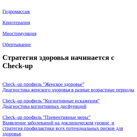
Гидромассаж
Криотерапия
Миостимуляция
Обертывание
Стратегия здоровья начинается с
Check-up
Check–up профиль ”Женское здоровье”
Диагностика женского здоровья в разные возрастные периоды
Check–up профиль ”Когнитивные искажения”
Диагностика когнитивных дисфункций
Check–up профиль ”Превентивные меры”
Выявление заболеваний на доклиническом уровне и
стратегия профилактики всех потенциальных рисков для
здоровья