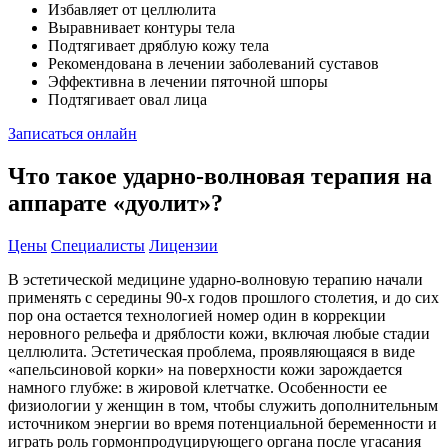
Избавляет от целлюлита
Выравнивает контуры тела
Подтягивает дряблую кожу тела
Рекомендована в лечении заболеваний суставов
Эффективна в лечении пяточной шпоры
Подтягивает овал лица
Записаться онлайн
Что такое ударно-волновая терапия на
аппарате «дуолит»?
Цены
Специалисты
Лицензии
В эстетической медицине ударно-волновую терапию начали
применять с середины 90-х годов прошлого столетия, и до сих
пор она остается технологией номер один в коррекции
неровного рельефа и дряблости кожи, включая любые стадии
целлюлита. Эстетическая проблема, проявляющаяся в виде
«апельсиновой корки» на поверхности кожи зарождается
намного глубже: в жировой клетчатке. Особенности ее
физиологии у женщин в том, чтобы служить дополнительным
источником энергии во время потенциальной беременности и
играть роль гормонпродуцирующего органа после угасания