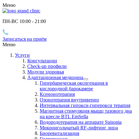
Меню
ПН-ВС 10
:00
- 21
:00
Записаться на приём
Меню
Услуги
Консультации
Check-up профили
Модули здоровья
Адаптационная медицина
Гипербарическая оксигенация в
кислородной барокамере
Ксенонотерапия
Озонотерапия внутривенно
Интервальная гипокси-гиперокси терапия
Магнитная стимуляция мышц тазового дна
на кресле BTL EmSella
Водородотерапия на аппарате Suisonia
Микроигольчатый RF-лифтинг лица
Биоревитализация
Гидромассаж