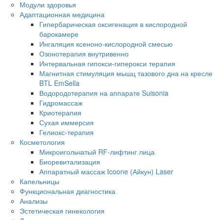
Модули здоровья
Адаптационная медицина
Гипербарическая оксигенация в кислородной
барокамере
Ингаляция ксеноно-кислородной смесью
Озонотерапия внутривенно
Интервальная гипокси-гиперокси терапия
Магнитная стимуляция мышц тазового дна на кресле
BTL EmSella
Водородотерапия на аппарате Suisonia
Гидромассаж
Криотерапия
Сухая иммерсия
Гелиокс-терапия
Косметология
Микроигольчатый RF-лифтинг лица
Биоревитализация
Аппаратный массаж Icoone (Айкун) Laser
Капельницы
Функциональная диагностика
Анализы
Эстетическая гинекология