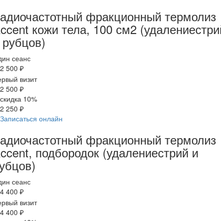
адиочастотный фракционный термолиз
ccent кожи тела, 100 см2 (удалениестри
 рубцов)
дин сеанс
2 500 ₽
рвый визит
2 500 ₽
скидка 10%
2 250 ₽
Записаться онлайн
адиочастотный фракционный термолиз
ccent, подбородок (удалениестрий и
убцов)
дин сеанс
4 400 ₽
рвый визит
4 400 ₽