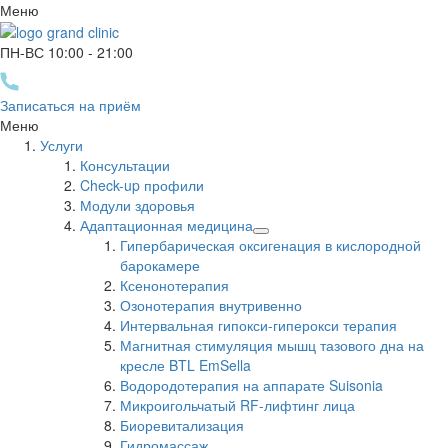
Меню
ПН-ВС 10
:00
- 21
:00
Записаться на приём
Меню
Услуги
Консультации
Check-up профили
Модули здоровья
Адаптационная медицина
Гипербарическая оксигенация в кислородной
барокамере
Ксенонотерапия
Озонотерапия внутривенно
Интервальная гипокси-гиперокси терапия
Магнитная стимуляция мышц тазового дна на
кресле BTL EmSella
Водородотерапия на аппарате Suisonia
Микроигольчатый RF-лифтинг лица
Биоревитализация
Гидромассаж