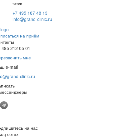
этаж
+7 495 187 48 13
info@grand-clinic.ru
писаться на приём
нтакты
 495 212 05 01
ерезвонить мне
ш e-mail
fo@grand-clinic.ru
аписать
 мессенджеры
одпишитесь на нас
соц сетях