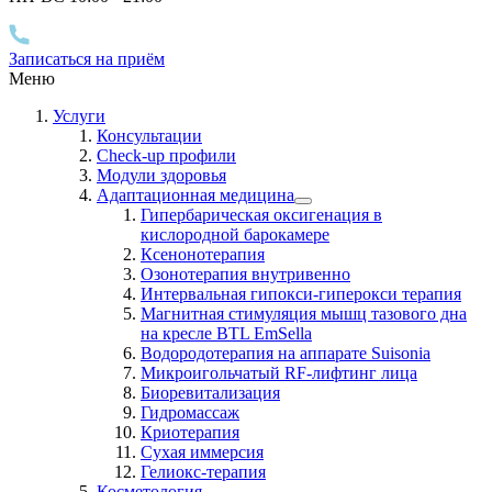
Записаться на приём
Меню
Услуги
Консультации
Check-up профили
Модули здоровья
Адаптационная медицина
Гипербарическая оксигенация в
кислородной барокамере
Ксенонотерапия
Озонотерапия внутривенно
Интервальная гипокси-гиперокси терапия
Магнитная стимуляция мышц тазового дна
на кресле BTL EmSella
Водородотерапия на аппарате Suisonia
Микроигольчатый RF-лифтинг лица
Биоревитализация
Гидромассаж
Криотерапия
Сухая иммерсия
Гелиокс-терапия
Косметология