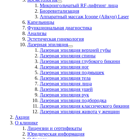
Микроигольчатый RF-лифтинг лица
Биоревитализация
Аппаратный массаж Icoone (Айкун) Laser
Капельницы
Функциональная диагностика
Анализы
Эстетическая гинекология
Лазерная эпиляция
Лазерная эпиляция верхней губы
Лазерная эпиляция спины
Лазерная эпиляция глубокого бикини
Лазерная эпиляция ног
Лазерная эпиляция подмышек
Лазерная эпиляция тела
Лазерная эпиляция лица
Лазерная эпиляция ушей
Лазерная эпиляция рук
Лазерная эпиляция подбородка
Лазерная эпиляция классического бикини
Лазерная эпиляция живота у женщин
Акции
О клинике
Лицензии и сертификаты
Юридическая информация