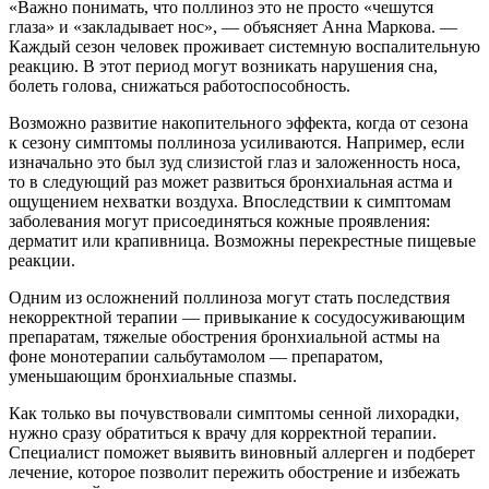
«Важно понимать, что поллиноз это не просто «чешутся
глаза» и «закладывает нос», — объясняет Анна Маркова. —
Каждый сезон человек проживает системную воспалительную
реакцию. В этот период могут возникать нарушения сна,
болеть голова, снижаться работоспособность.
Возможно развитие накопительного эффекта, когда от сезона
к сезону симптомы поллиноза усиливаются. Например, если
изначально это был зуд слизистой глаз и заложенность носа,
то в следующий раз может развиться бронхиальная астма и
ощущением нехватки воздуха. Впоследствии к симптомам
заболевания могут присоединяться кожные проявления:
дерматит или крапивница. Возможны перекрестные пищевые
реакции.
Одним из осложнений поллиноза могут стать последствия
некорректной терапии — привыкание к сосудосуживающим
препаратам, тяжелые обострения бронхиальной астмы на
фоне монотерапии сальбутамолом — препаратом,
уменьшающим бронхиальные спазмы.
Как только вы почувствовали симптомы сенной лихорадки,
нужно сразу обратиться к врачу для корректной терапии.
Специалист поможет выявить виновный аллерген и подберет
лечение, которое позволит пережить обострение и избежать