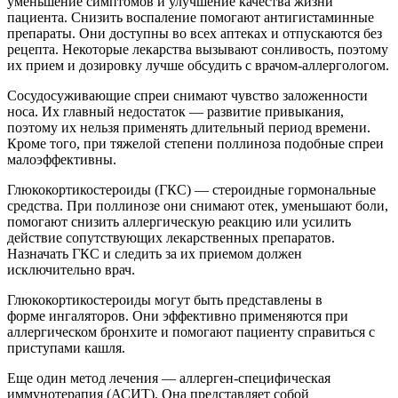
уменьшение симптомов и улучшение качества жизни
пациента. Снизить воспаление помогают антигистаминные
препараты. Они доступны во всех аптеках и отпускаются без
рецепта. Некоторые лекарства вызывают сонливость, поэтому
их прием и дозировку лучше обсудить с врачом-аллергологом.
Сосудосуживающие спреи снимают чувство заложенности
носа. Их главный недостаток — развитие привыкания,
поэтому их нельзя применять длительный период времени.
Кроме того, при тяжелой степени поллиноза подобные спреи
малоэффективны.
Глюкокортикостероиды (ГКС) — стероидные гормональные
средства. При поллинозе они снимают отек, уменьшают боли,
помогают снизить аллергическую реакцию или усилить
действие сопутствующих лекарственных препаратов.
Назначать ГКС и следить за их приемом должен
исключительно врач.
Глюкокортикостероиды могут быть представлены в
форме ингаляторов. Они эффективно применяются при
аллергическом бронхите и помогают пациенту справиться с
приступами кашля.
Еще один метод лечения — аллерген-специфическая
иммунотерапия (АСИТ). Она представляет собой