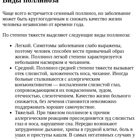
Виды поллиноза
Чаще всего встречается сезонный поллиноз, но заболевание
может быть круглогодичным и снижать качество жизни
человека независимо от времени года.
По степени тяжести выделяют следующие виды поллиноза:
Легкий. Симптомы заболевания слабо выражены,
поэтому человек способен вести привычный образ
жизни. Поллиноз легкой степени характеризуется
небольшим насморком и чиханием.
Средний. Поллиноз средней степени тяжести вызывает
отек слизистой, заложенность носа, чихание. Иногда
больные сталкиваются с аллергическим
конъюнктивитом — воспалением слизистой глаз,
сопровождающимся их покраснением, зудом,
отечностью, слезотечением. Качество жизни больного
снижается, без лечения становится невозможно
поддерживать хорошее самочувствие.
Тяжелый. При тяжелом поллинозе к прочим
аллергическим реакциям присоединяется зуд слизистых
глаз и носа, нарушение сна. Нередко возникают
затрудненное дыхание, хрипы в грудной клетке, боль в
ушах и приступы кашля. В самых негативных случаях у