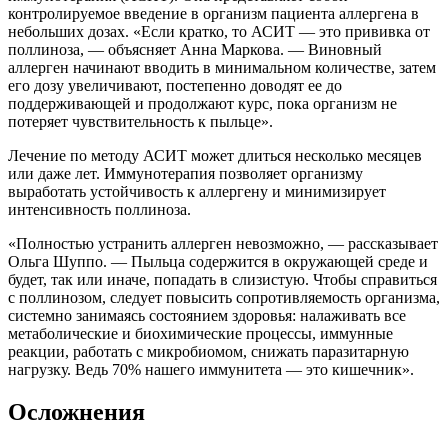
контролируемое введение в организм пациента аллергена в
небольших дозах. «Если кратко, то АСИТ — это прививка от
поллиноза, — объясняет Анна Маркова. — Виновный
аллерген начинают вводить в минимальном количестве, затем
его дозу увеличивают, постепенно доводят ее до
поддерживающей и продолжают курс, пока организм не
потеряет чувствительность к пыльце».
Лечение по методу АСИТ может длиться несколько месяцев
или даже лет. Иммунотерапия позволяет организму
выработать устойчивость к аллергену и минимизирует
интенсивность поллиноза.
«Полностью устранить аллерген невозможно, — рассказывает
Ольга Шуппо. — Пыльца содержится в окружающей среде и
будет, так или иначе, попадать в слизистую. Чтобы справиться
с поллинозом, следует повысить сопротивляемость организма,
системно занимаясь состоянием здоровья: налаживать все
метаболические и биохимические процессы, иммунные
реакции, работать с микробиомом, снижать паразитарную
нагрузку. Ведь 70% нашего иммунитета — это кишечник».
Осложнения