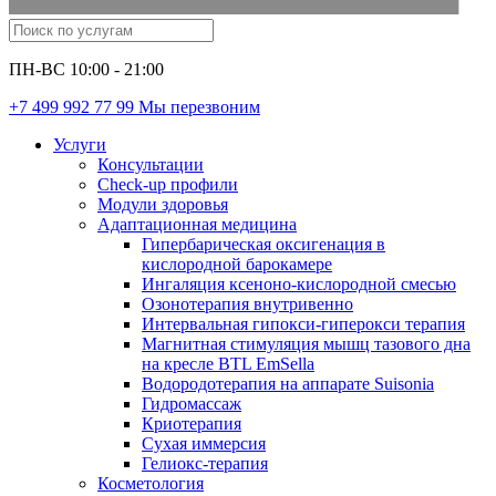
ПН-ВС 10:00 - 21:00
+7 499 992 77 99
Мы перезвоним
Услуги
Консультации
Check-up профили
Модули здоровья
Адаптационная медицина
Гипербарическая оксигенация в
кислородной барокамере
Ингаляция ксеноно-кислородной смесью
Озонотерапия внутривенно
Интервальная гипокси-гиперокси терапия
Магнитная стимуляция мышц тазового дна
на кресле BTL EmSella
Водородотерапия на аппарате Suisonia
Гидромассаж
Криотерапия
Сухая иммерсия
Гелиокс-терапия
Косметология