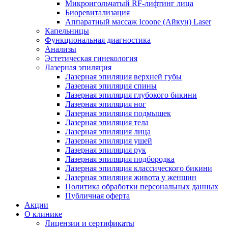
Микроигольчатый RF-лифтинг лица
Биоревитализация
Аппаратный массаж Icoone (Айкун) Laser
Капельницы
Функциональная диагностика
Анализы
Эстетическая гинекология
Лазерная эпиляция
Лазерная эпиляция верхней губы
Лазерная эпиляция спины
Лазерная эпиляция глубокого бикини
Лазерная эпиляция ног
Лазерная эпиляция подмышек
Лазерная эпиляция тела
Лазерная эпиляция лица
Лазерная эпиляция ушей
Лазерная эпиляция рук
Лазерная эпиляция подбородка
Лазерная эпиляция классического бикини
Лазерная эпиляция живота у женщин
Политика обработки персональных данных
Публичная оферта
Акции
О клинике
Лицензии и сертификаты