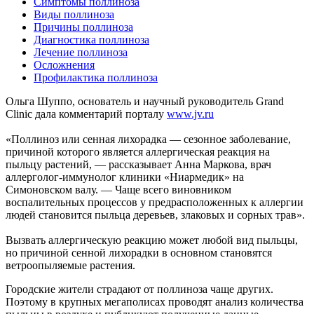
Симптомы поллиноза
Виды поллиноза
Причины поллиноза
Диагностика поллиноза
Лечение поллиноза
Осложнения
Профилактика поллиноза
Ольга Шуппо, основатель и научный руководитель Grand
Clinic дала комментарий порталу
www.jv.ru
«Поллиноз или сенная лихорадка — сезонное заболевание,
причиной которого является аллергическая реакция на
пыльцу растений, — рассказывает Анна Маркова, врач
аллерголог-иммунолог клиники «Ниармедик» на
Симоновском валу. — Чаще всего виновником
воспалительных процессов у предрасположенных к аллергии
людей становится пыльца деревьев, злаковых и сорных трав».
Вызвать аллергическую реакцию может любой вид пыльцы,
но причиной сенной лихорадки в основном становятся
ветроопыляемые растения.
Городские жители страдают от поллиноза чаще других.
Поэтому в крупных мегаполисах проводят анализ количества