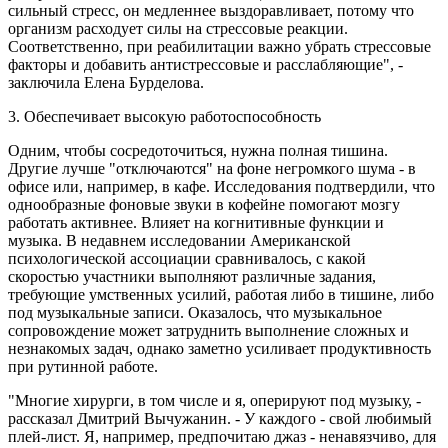
сильный стресс, он медленнее выздоравливает, потому что
организм расходует силы на стрессовые реакции.
Соответственно, при реабилитации важно убрать стрессовые
факторы и добавить антистрессовые и расслабляющие", -
заключила Елена Бурделова.
3. Обеспечивает высокую работоспособность
Одним, чтобы сосредоточиться, нужна полная тишина.
Другие лучше "отключаются" на фоне негромкого шума - в
офисе или, например, в кафе. Исследования подтвердили, что
однообразные фоновые звуки в кофейне помогают мозгу
работать активнее. Влияет на когнитивные функции и
музыка. В недавнем исследовании Американской
психологической ассоциации сравнивалось, с какой
скоростью участники выполняют различные задания,
требующие умственных усилий, работая либо в тишине, либо
под музыкальные записи. Оказалось, что музыкальное
сопровождение может затруднить выполнение сложных и
незнакомых задач, однако заметно усиливает продуктивность
при рутинной работе.
"Многие хирурги, в том числе и я, оперируют под музыку, -
рассказал Дмитрий Вычужанин. - У каждого - свой любимый
плей-лист. Я, например, предпочитаю джаз - ненавязчиво, для