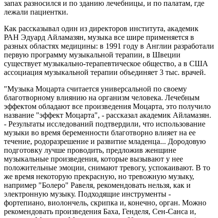
запах разносился и по зданию лечебницы, и по палатам, где
лежали пациентки.
Как рассказывал один из директоров института, академик
РАН Эдуард Айламазян, музыка все шире применяется в
разных областях медицины: в 1991 году в Англии разработали
первую программу музыкальной терапии, в Швеции
существует музыкально-терапевтическое общество, а в США
ассоциация музыкальной терапии объединяет 3 тыс. врачей.
"Музыка Моцарта считается универсальной по своему
благотворному влиянию на организм человека. Лечебным
эффектом обладают все произведения Моцарта, это получило
название "эффект Моцарта", - рассказал академик Айламазян.
- Результаты исследований подтвердили, что использование
музыки во время беременности благотворно влияет на ее
течение, родоразрешение и развитие младенца... Дородовую
подготовку лучше проводить, предложив женщине
музыкальные произведения, которые вызывают у нее
положительные эмоции, снимают тревогу, успокаивают. В то
же время некоторую прекрасную, но тревожную музыку,
например "Болеро" Равеля, рекомендовать нельзя, как и
электронную музыку. Подходящие инструменты -
фортепиано, виолончель, скрипка и, конечно, орган. Можно
рекомендовать произведения Баха, Генделя, Сен-Санса и,