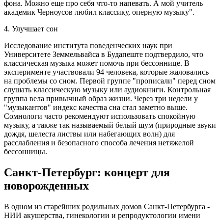
фона. Можно еще про себя что-то напевать. А мой учитель
академик Черноусов любил классику, оперную музыку".
4. Улучшает сон
Исследование института поведенческих наук при
Университете Земмельвайса в Будапеште подтвердило, что
классическая музыка может помочь при бессоннице. В
эксперименте участвовали 94 человека, которые жаловались
на проблемы со сном. Первой группе "прописали" перед сном
слушать классическую музыку или аудиокниги. Контрольная
группа вела привычный образ жизни. Через три недели у
"музыкантов" индекс качества сна стал заметно выше.
Сомнологи часто рекомендуют использовать спокойную
музыку, а также так называемый белый шум (природные звуки
дождя, шелеста листвы или набегающих волн) для
расслабления и безопасного способа лечения нетяжелой
бессонницы.
Санкт-Петербург: концерт для
новорожденных
В одном из старейших родильных домов Санкт-Петербурга -
НИИ акушерства, гинекологии и репродуктологии имени