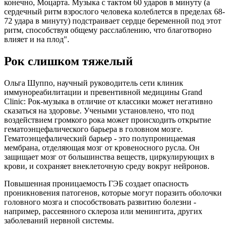
конечно, Моцарта. Музыка с тактом 60 ударов в минуту (а
сердечный ритм взрослого человека колеблется в пределах 68-
72 удара в минуту) подстраивает сердце беременной под этот
ритм, способствуя общему расслаблению, что благотворно
влияет и на плод".
Рок слишком тяжелый
Ольга Шуппо, научный руководитель сети клиник
иммунореабилитации и превентивной медицины Grand
Clinic: Рок-музыка в отличие от классики может негативно
сказаться на здоровье. Учеными установлено, что под
воздействием громкого рока может происходить открытие
гематоэнцефалического барьера в головном мозге.
Гематоэнцефалический барьер - это полупроницаемая
мембрана, отделяющая мозг от кровеносного русла. Он
защищает мозг от большинства веществ, циркулирующих в
крови, и сохраняет внеклеточную среду вокруг нейронов.
Повышенная проницаемость ГЭБ создает опасность
проникновения патогенов, которые могут поразить оболочки
головного мозга и способствовать развитию болезни -
например, рассеянного склероза или менингита, других
заболеваний нервной системы.