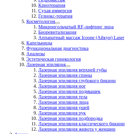
Криотерапия
Сухая иммерсия
Гелиокс-терапия
Косметология
Микроигольчатый RF-лифтинг лица
Биоревитализация
Аппаратный массаж Icoone (Айкун) Laser
Капельницы
Функциональная диагностика
Анализы
Эстетическая гинекология
Лазерная эпиляция
Лазерная эпиляция верхней губы
Лазерная эпиляция спины
Лазерная эпиляция глубокого бикини
Лазерная эпиляция ног
Лазерная эпиляция подмышек
Лазерная эпиляция тела
Лазерная эпиляция лица
Лазерная эпиляция ушей
Лазерная эпиляция рук
Лазерная эпиляция подбородка
Лазерная эпиляция классического бикини
Лазерная эпиляция живота у женщин