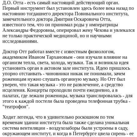
Д.О. Отта - есть самый настоящий действующий орган.
Первый инструмент был установлен здесь более века назад по
настоянию тогдашнего директора Повивального института,
замечательного доктора Дмитрия Оскаровича Отта,
известного тем, что он принимал роды у императрицы
Александры Федоровны, оперировал жену Чехова и увлекался
не только практической медициной, но и научными
исследованиями.
Доктор Отт работал вместе с известным физиологом,
академиком Иваном Тархановым - они изучали влияние на
организм тепла, света, холода, музыки. Так и возникла идея
установить орган в актовом зале института. Идею пришлось
упорно отстаивать - чиновники никак не понимали, зачем
роженицам нужно слушать органную музыку. Но Отт был
уверен, что такая музыка - это не развлечение, а средство
исцеления. Концерты проходили почти ежедневно, а в
палатах, где лежали роженицы, музыка транслировалась - для
этого к каждой постели была проведена телефонная трубка -
"театрофон".
Ходит легенда, что в удивительно роскошном по тем
временам здании института была также сделана уникальная
система вентиляции - воздухозаборы были устроены в саду,
окружающем институт, и когда в Петербурге цвела сирень - ее