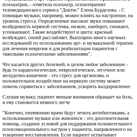
психиатрии, - отметила психиатр, психотерапевт
телемедицинского сервиса "Доктис" Елена Бурделова. - С
помощью музыки, например, можно влиять на настроение, на
уровень стресса. Определенные высокие звуки повышают
возбудимость нервной системы, низкие, наоборот, снижают,
успокаивают. Также воздействуют и цвета: красный
возбуждает, синий расслабляет. Выпущено много научных
исследований по использованию арт- и музыкальной терапии
для лечения неврозов и для реабилитации пациентов с
тяжелыми психическими заболеваниями".
Что касается других болезней, в целом любое заболевание -
будь то кардиологическое, неврологическое, легочное или
желудочно-кишечное - это стресс для организма, и
положительное воздействие на нервную систему может
помочь справиться с заболеванием, ускорить выздоровление.
Слушая музыку, пациент меньше внимания обращает на боль,
и ему становится немного легче
"Конечно, пневмонию врачи будут лечить антибиотиками, а
использование музыки или живописи - это дополнительная
помощь, создание условий для поддержания положительного
психоэмоционального настроя у пациента, направленного на
ускорение восстановления. Если пациент испытывает