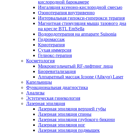
кислородной барокамере
Ингаляция ксеноно-кислородной смесью
Озонотерапия внутривенно
Интервальная гипокси-гиперокси терапия
Магнитная стимуляция мышц тазового дна
на кресле BTL EmSella
Водородотерапия на аппарате Suisonia
Гидромассаж
Криотерапия
Сухая иммерсия
Гелиокс-терапия
Косметология
Микроигольчатый RF-лифтинг лица
Биоревитализация
Аппаратный массаж Icoone (Айкун) Laser
Капельницы
Функциональная диагностика
Анализы
Эстетическая гинекология
Лазерная эпиляция
Лазерная эпиляция верхней губы
Лазерная эпиляция спины
Лазерная эпиляция глубокого бикини
Лазерная эпиляция ног
Лазерная эпиляция подмышек