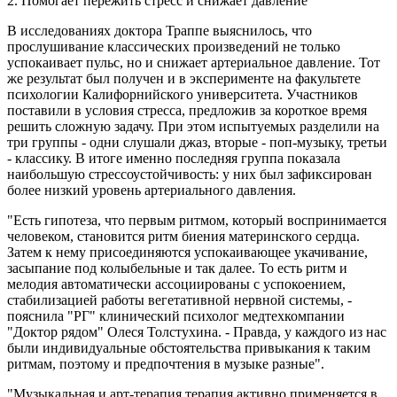
2. Помогает пережить стресс и снижает давление
В исследованиях доктора Траппе выяснилось, что
прослушивание классических произведений не только
успокаивает пульс, но и снижает артериальное давление. Тот
же результат был получен и в эксперименте на факультете
психологии Калифорнийского университета. Участников
поставили в условия стресса, предложив за короткое время
решить сложную задачу. При этом испытуемых разделили на
три группы - одни слушали джаз, вторые - поп-музыку, третьи
- классику. В итоге именно последняя группа показала
наибольшую стрессоустойчивость: у них был зафиксирован
более низкий уровень артериального давления.
"Есть гипотеза, что первым ритмом, который воспринимается
человеком, становится ритм биения материнского сердца.
Затем к нему присоединяются успокаивающее укачивание,
засыпание под колыбельные и так далее. То есть ритм и
мелодия автоматически ассоциированы с успокоением,
стабилизацией работы вегетативной нервной системы, -
пояснила "РГ" клинический психолог медтехкомпании
"Доктор рядом" Олеся Толстухина. - Правда, у каждого из нас
были индивидуальные обстоятельства привыкания к таким
ритмам, поэтому и предпочтения в музыке разные".
"Музыкальная и арт-терапия терапия активно применяется в