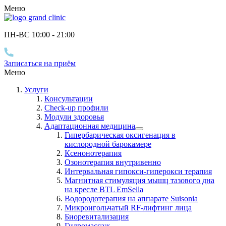
Меню
ПН-ВС 10
:00
- 21
:00
Записаться на приём
Меню
Услуги
Консультации
Check-up профили
Модули здоровья
Адаптационная медицина
Гипербарическая оксигенация в
кислородной барокамере
Ксенонотерапия
Озонотерапия внутривенно
Интервальная гипокси-гиперокси терапия
Магнитная стимуляция мышц тазового дна
на кресле BTL EmSella
Водородотерапия на аппарате Suisonia
Микроигольчатый RF-лифтинг лица
Биоревитализация
Гидромассаж