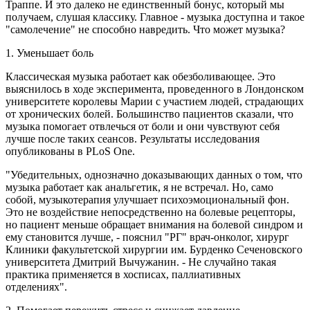
Траппе. И это далеко не единственный бонус, который мы
получаем, слушая классику. Главное - музыка доступна и такое
"самолечение" не способно навредить. Что может музыка?
1. Уменьшает боль
Классическая музыка работает как обезболивающее. Это
выяснилось в ходе эксперимента, проведенного в Лондонском
университете королевы Марии с участием людей, страдающих
от хронических болей. Большинство пациентов сказали, что
музыка помогает отвлечься от боли и они чувствуют себя
лучше после таких сеансов. Результаты исследования
опубликованы в PLoS One.
"Убедительных, однозначно доказывающих данных о том, что
музыка работает как анальгетик, я не встречал. Но, само
собой, музыкотерапия улучшает психоэмоциональный фон.
Это не воздействие непосредственно на болевые рецепторы,
но пациент меньше обращает внимания на болевой синдром и
ему становится лучше, - пояснил "РГ" врач-онколог, хирург
Клиники факультетской хирургии им. Бурденко Сеченовского
университета Дмитрий Вычужанин. - Не случайно такая
практика применяется в хосписах, паллиативных
отделениях".