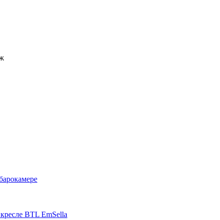
аж
барокамере
кресле BTL EmSella