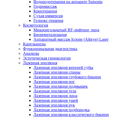
Водородотерапия на аппарате Suisonia
Гидромассаж
Криотерапия
Сухая иммерсия
Гелиокс-терапия
Косметология
Микроигольчатый RF-лифтинг лица
Биоревитализация
Аппаратный массаж Icoone (Айкун) Laser
Капельницы
Функциональная диагностика
Анализы
Эстетическая гинекология
Лазерная эпиляция
Лазерная эпиляция верхней губы
Лазерная эпиляция спины
Лазерная эпиляция глубокого бикини
Лазерная эпиляция ног
Лазерная эпиляция подмышек
Лазерная эпиляция тела
Лазерная эпиляция лица
Лазерная эпиляция ушей
Лазерная эпиляция рук
Лазерная эпиляция подбородка
Лазерная эпиляция классического бикини