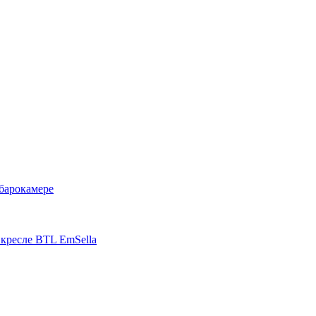
барокамере
кресле BTL EmSella