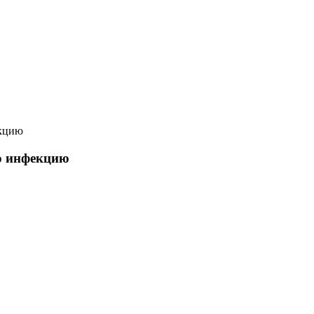
екцию
ую инфекцию