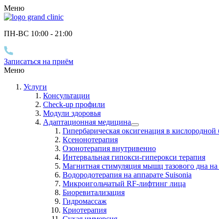
Меню
ПН-ВС 10
:00
- 21
:00
Записаться на приём
Меню
Услуги
Консультации
Check-up профили
Модули здоровья
Адаптационная медицина
Гипербарическая оксигенация в кислородной 
Ксенонотерапия
Озонотерапия внутривенно
Интервальная гипокси-гиперокси терапия
Магнитная стимуляция мышц тазового дна на 
Водородотерапия на аппарате Suisonia
Микроигольчатый RF-лифтинг лица
Биоревитализация
Гидромассаж
Криотерапия
Сухая иммерсия