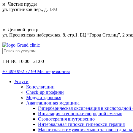
м. Чистые пруды
ул. Гусятников пер., д. 13/3
м. Деловой центр
ул. Пресненская набережная, 8, стр.1, БЦ “Город Столиц”, 2 эт
ПН-ВС 10:00 - 21:00
+7 499 992 77 99
Мы перезвоним
Услуги
Консультации
Check-up профили
Модули здоровья
Адаптационная медицина
Гипербарическая оксигенация в кислородной 
Ингаляция ксеноно-кислородной смесью
Озонотерапия внутривенно
Интервальная гипокси-гиперокси терапия
Магнитная стимуляция мышц тазового дна на 