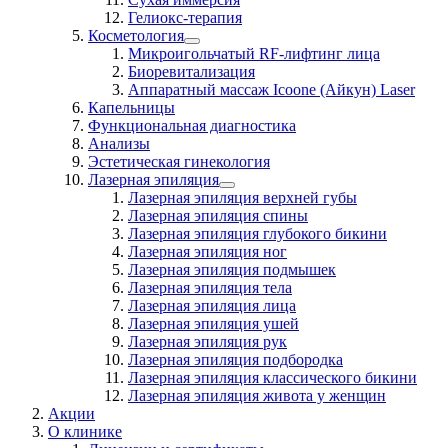
Гелиокс-терапия
Косметология
Микроигольчатый RF-лифтинг лица
Биоревитализация
Аппаратный массаж Icoone (Айкун) Laser
Капельницы
Функциональная диагностика
Анализы
Эстетическая гинекология
Лазерная эпиляция
Лазерная эпиляция верхней губы
Лазерная эпиляция спины
Лазерная эпиляция глубокого бикини
Лазерная эпиляция ног
Лазерная эпиляция подмышек
Лазерная эпиляция тела
Лазерная эпиляция лица
Лазерная эпиляция ушей
Лазерная эпиляция рук
Лазерная эпиляция подбородка
Лазерная эпиляция классического бикини
Лазерная эпиляция живота у женщин
Акции
О клинике