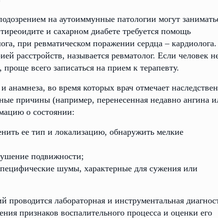
е
подозрением на аутоиммунные патологии могут занимать
 тиреоидите и сахарном диабете требуется помощь
ога, при ревматическом поражении сердца – кардиолога.
ией расстройств, называется ревматолог. Если человек н
, проще всего записаться на прием к терапевту.
 и анамнеза, во время которых врач отмечает наследстве
ные причины (например, перенесенная недавно ангина и
мацию о состоянии:
енить ее тип и локализацию, обнаружить мелкие
арушение подвижности;
 специфические шумы, характерные для сужения или
й проводится лабораторная и инструментальная диагнос
ения признаков воспалительного процесса и оценки его