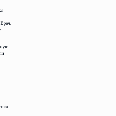
ся
 Врач,
е
нную
ли
тика.