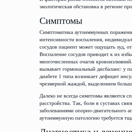
экологическая обстановка в регионе пр
Симптомы
Симптоматика аутоиммунных поражений 
интенсивности воспаления, индивидуал
сосудов пациент может ощущать зуд, от
Воспаление сосудов приводит к их изб
многочисленных очагов кровоизлияний
вызывает гормональный дисбаланс: у па
диабете 1 типа возникает дефицит инсу
чрезмерной жаждой, выделением большо
Далеко не всегда симптомы являются с
расстройства. Так, боли в суставах св
заболеваниями опорно-двигательного а
аутоиммунную патологию требуется тща