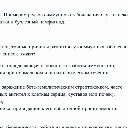
й. Примером редкого иммунного заболевания служат нек
атка и буллезный пемфигоид.
стен, точные причины развития аутоиммунных заболева
т список входят:
З
ть, определяющая особенности работы иммунитета;
ия при нормальном или патологическом течении
Контакты
 заражение бета-гемолитическим стрептококком, часто
+7 495 212 05 01
Напис
х антител к клеткам сердца, суставов или почек);
в мес
Перезвонить мне
и;
ника, приводящие к его избыточной проницаемости,
Наш e-mail
info@grand-clinic.ru
л, беременность, работа на вредном производстве, плоха