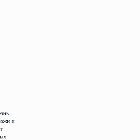
езнь
кожи и
т
ных