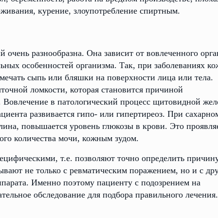
Клиники в Москве:
оживания, курение, злоупотребление спиртным.
м. Чистые пруды
очень разнообразна. Она зависит от вовлеченного орга
ул. Гусятников пер., д. 13/3
ьных особенностей организма. Так, при заболеваниях ко
мечать сыпь или бляшки на поверхности лица или тела.
м. Деловой центр
ыточной ломкости, которая становится причиной
ул. Пресненская набережная, 8, стр.1, БЦ “Город
. Вовлечение в патологический процесс щитовидной жел
циента развивается гипо- или гипертиреоз. При сахарно
лина, повышается уровень глюкозы в крови. Это проявля
го количества мочи, кожным зудом.
пецифическими, т.е. позволяют точно определить причин
язывают не только с ревматическим поражением, но и с др
ппарата. Именно поэтому пациенту с подозрением на
тельное обследование для подбора правильного лечения.