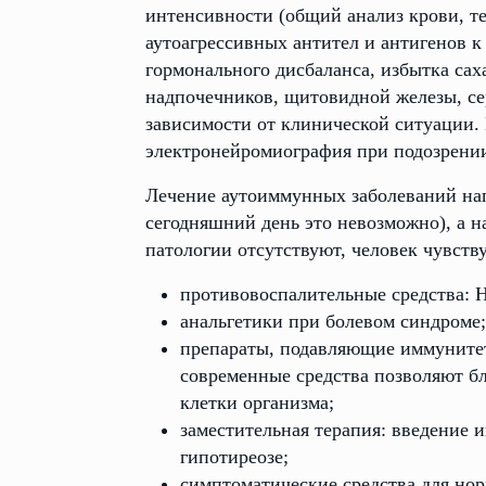
интенсивности (общий анализ крови, те
аутоагрессивных антител и антигенов 
гормонального дисбаланса, избытка сах
надпочечников, щитовидной железы, се
зависимости от клинической ситуации.
электронейромиография при подозрени
Лечение аутоиммунных заболеваний нап
сегодняшний день это невозможно), а 
патологии отсутствуют, человек чувству
противовоспалительные средства: 
анальгетики при болевом синдроме;
препараты, подавляющие иммунитет
современные средства позволяют бл
клетки организма;
заместительная терапия: введение 
гипотиреозе;
симптоматические средства для нор