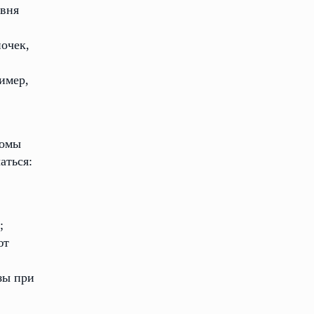
овня
почек,
имер,
томы
аться:
;
ют
зы при