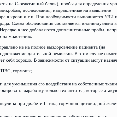
сты на C-реактивный белок), пробы для определения ур
к микробам, исследования, направленные на выявление
ара в крови и т.п. При необходимости выполняется УЗИ 
рдца. Схема обследования составляется индивидуально в
 Нередко в нее добавляются дополнительные пробы, напр
и на миастению.
равлено не на полное выздоровление пациента (на
на достижение длительной ремиссии. В этом случае симп
ет себя хорошо. В зависимости от ситуации могут назнач
НПВС, гормоны;
, для уменьшения его воздействия на собственные ткани
окировать выработку только тех антител, которые атаку
инсулина при диабете 1 типа, гормонов щитовидной желе
мализации давления, улучшения работы сердца и т.п.