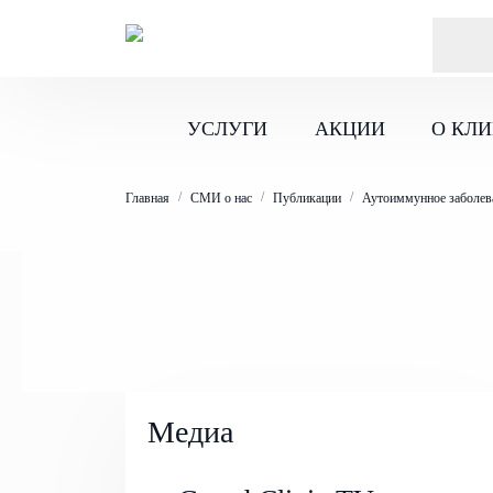
ПН-ВС 10
:00
- 21
:00
Записаться на приём
УСЛУГИ
АКЦИИ
О КЛ
Главная
СМИ о нас
Публикации
Аутоиммунное заболева
Медиа