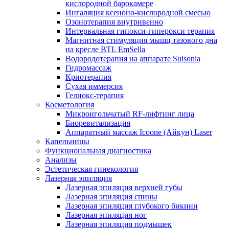
кислородной барокамере
Ингаляция ксеноно-кислородной смесью
Озонотерапия внутривенно
Интервальная гипокси-гиперокси терапия
Магнитная стимуляция мышц тазового дна
на кресле BTL EmSella
Водородотерапия на аппарате Suisonia
Гидромассаж
Криотерапия
Сухая иммерсия
Гелиокс-терапия
Косметология
Микроигольчатый RF-лифтинг лица
Биоревитализация
Аппаратный массаж Icoone (Айкун) Laser
Капельницы
Функциональная диагностика
Анализы
Эстетическая гинекология
Лазерная эпиляция
Лазерная эпиляция верхней губы
Лазерная эпиляция спины
Лазерная эпиляция глубокого бикини
Лазерная эпиляция ног
Лазерная эпиляция подмышек