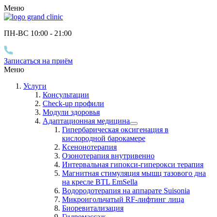
Меню
ПН-ВС 10
:00
- 21
:00
Записаться на приём
Меню
Услуги
Консультации
Check-up профили
Модули здоровья
Адаптационная медицина
Гипербарическая оксигенация в
кислородной барокамере
Ксенонотерапия
Озонотерапия внутривенно
Интервальная гипокси-гиперокси терапия
Магнитная стимуляция мышц тазового дна
на кресле BTL EmSella
Водородотерапия на аппарате Suisonia
Микроигольчатый RF-лифтинг лица
Биоревитализация
Гидромассаж