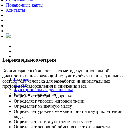
Подарочные карты
Контакты
Биоимпедансометрия
Биоимпедансный анализ – это метод функциональной
диагностики, позволяющий получить объективные данные о
Главная
составе тела человека для разработки индивидуальных
Услуги
протоколов оздоровления и снижения веса
Функциональная диагностика
Биоимпедансометрия
Определяет резервы здоровья
Определяет уровень жировой ткани
Определяет мышечную массу
Определяет уровень межклеточной и внутриклеточной
воды
Определяет активную клеточную массу
Определяет основной обмен веществ для расчета