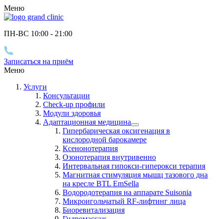
Меню
ПН-ВС 10
:00
- 21
:00
Записаться на приём
Меню
Услуги
Консультации
Check-up профили
Модули здоровья
Адаптационная медицина
Гипербарическая оксигенация в
кислородной барокамере
Ксенонотерапия
Озонотерапия внутривенно
Интервальная гипокси-гиперокси терапия
Магнитная стимуляция мышц тазового дна
на кресле BTL EmSella
Водородотерапия на аппарате Suisonia
Микроигольчатый RF-лифтинг лица
Биоревитализация
Гидромассаж