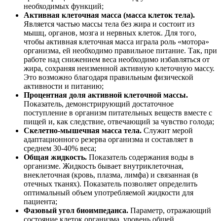
необходимых функций;
Активная клеточная масса (масса клеток тела).
Является частью массы тела без жира и состоит из
мышц, органов, мозга и нервных клеток. Для того,
чтобы активная клеточная масса играла роль «мотора»
организма, ей необходимо правильное питание. Так, при
работе над снижением веса необходимо избавляться от
жира, сохраняя неизменной активную клеточную массу.
Это возможно благодаря правильным физической
активности и питанию;
Процентная доля активной клеточной массы.
Показатель, демонстрирующий достаточное
поступление в организм питательных веществ вместе с
пищей и, как следствие, отвечающий за чувство голода;
Скелетно-мышечная масса тела.
Служит мерой
адаптационного резерва организма и составляет в
среднем 30-40% веса;
Общая жидкость.
Показатель содержания воды в
организме. Жидкость бывает внутриклеточная,
внеклеточная (кровь, плазма, лимфа) и связанная (в
отечных тканях). Показатель позволяет определить
оптимальный объем употребляемой жидкости для
пациента;
Фазовый угол биоимпеданса.
Параметр, отражающий
состояние клеток организма, уровень общей