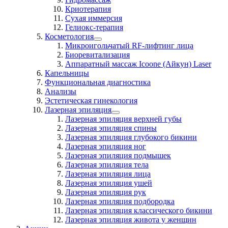
Криотерапия
Сухая иммерсия
Гелиокс-терапия
Косметология
Микроигольчатый RF-лифтинг лица
Биоревитализация
Аппаратный массаж Icoone (Айкун) Laser
Капельницы
Функциональная диагностика
Анализы
Эстетическая гинекология
Лазерная эпиляция
Лазерная эпиляция верхней губы
Лазерная эпиляция спины
Лазерная эпиляция глубокого бикини
Лазерная эпиляция ног
Лазерная эпиляция подмышек
Лазерная эпиляция тела
Лазерная эпиляция лица
Лазерная эпиляция ушей
Лазерная эпиляция рук
Лазерная эпиляция подбородка
Лазерная эпиляция классического бикини
Лазерная эпиляция живота у женщин