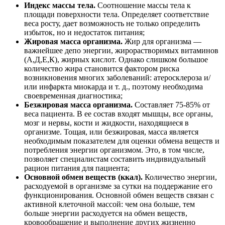
Индекс массы тела.
Соотношение массы тела к
площади поверхности тела. Определяет соответствие
веса росту, дает возможность не только определить
избыток, но и недостаток питания;
Жировая масса организма.
Жир для организма —
важнейшее депо энергии, жирорастворимых витаминов
(А,Д,Е,К), жирных кислот. Однако слишком большое
количество жира становится фактором риска
возникновения многих заболеваний: атеросклероза и/
или инфаркта миокарда и т. д., поэтому необходима
своевременная диагностика;
Безжировая масса организма.
Составляет 75-85% от
веса пациента. В ее состав входят мышцы, все органы,
мозг и нервы, кости и жидкости, находящиеся в
организме. Тощая, или безжировая, масса является
необходимым показателем для оценки обмена веществ и
потребления энергии организмом. Это, в том числе,
позволяет специалистам составить индивидуальный
рацион питания для пациента;
Основной обмен веществ (ккал).
Количество энергии,
расходуемой в организме за сутки на поддержание его
функционирования. Основной обмен веществ связан с
активной клеточной массой: чем она больше, тем
больше энергии расходуется на обмен веществ,
кровообращение и выполнение других жизненно