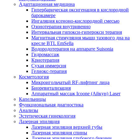
Адаптационная медицина
Гипербарическая оксигенация в кислородной
барокамере
Ингаляция ксеноно-кислородной смесью
Озонотерапия внутривенно
Интервальная гипокси-гиперокси терапия
Магнитная стимуляция мышц тазового дна на
кресле BTL EmSella
Водородотерапия на аппарате Suisonia
Гидромассаж
Криотерапия
Сухая иммерсия
Гелиокс-терапия
Косметология
Микроигольчатый RF-лифтинг лица
Биоревитализация
Аппаратный массаж Icoone (Айкун) Laser
Капельницы
Функциональная диагностика
Анализы
Эстетическая гинекология
Лазерная эпиляция
Лазерная эпиляция верхней губы
Лазерная эпиляция спины
Лазерная эпиляция глубокого бикини