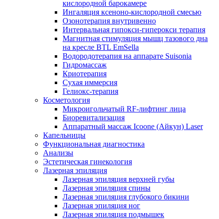
кислородной барокамере
Ингаляция ксеноно-кислородной смесью
Озонотерапия внутривенно
Интервальная гипокси-гиперокси терапия
Магнитная стимуляция мышц тазового дна
на кресле BTL EmSella
Водородотерапия на аппарате Suisonia
Гидромассаж
Криотерапия
Сухая иммерсия
Гелиокс-терапия
Косметология
Микроигольчатый RF-лифтинг лица
Биоревитализация
Аппаратный массаж Icoone (Айкун) Laser
Капельницы
Функциональная диагностика
Анализы
Эстетическая гинекология
Лазерная эпиляция
Лазерная эпиляция верхней губы
Лазерная эпиляция спины
Лазерная эпиляция глубокого бикини
Лазерная эпиляция ног
Лазерная эпиляция подмышек