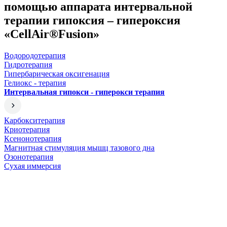
помощью аппарата интервальной
терапии гипоксия – гипероксия
«CellAir®Fusion»
Водородотерапия
Гидротерапия
Гипербарическая оксигенация
Гелиокс - терапия
Интервальная гипокси - гиперокси терапия
Карбокситерапия
Криотерапия
Ксенонотерапия
Магнитная стимуляция мышц тазового дна
Озонотерапия
Сухая иммерсия