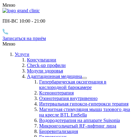
Меню
ПН-ВС 10
:00
- 21
:00
Записаться на приём
Меню
Услуги
Консультации
Check-up профили
Модули здоровья
Адаптационная медицина
Гипербарическая оксигенация в
кислородной барокамере
Ксенонотерапия
Озонотерапия внутривенно
Интервальная гипокси-гиперокси терапия
Магнитная стимуляция мышц тазового дна
на кресле BTL EmSella
Водородотерапия на аппарате Suisonia
Микроигольчатый RF-лифтинг лица
Биоревитализация
Гидромассаж