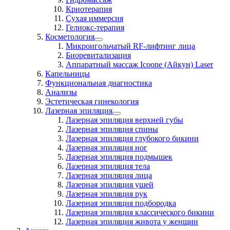
Криотерапия
Сухая иммерсия
Гелиокс-терапия
Косметология
Микроигольчатый RF-лифтинг лица
Биоревитализация
Аппаратный массаж Icoone (Айкун) Laser
Капельницы
Функциональная диагностика
Анализы
Эстетическая гинекология
Лазерная эпиляция
Лазерная эпиляция верхней губы
Лазерная эпиляция спины
Лазерная эпиляция глубокого бикини
Лазерная эпиляция ног
Лазерная эпиляция подмышек
Лазерная эпиляция тела
Лазерная эпиляция лица
Лазерная эпиляция ушей
Лазерная эпиляция рук
Лазерная эпиляция подбородка
Лазерная эпиляция классического бикини
Лазерная эпиляция живота у женщин