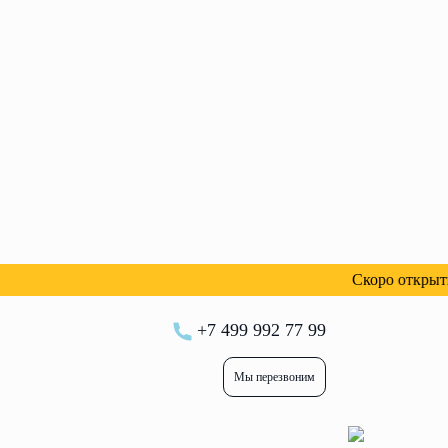
Скоро открытие но
+7 499 992 77 99
Мы перезвоним