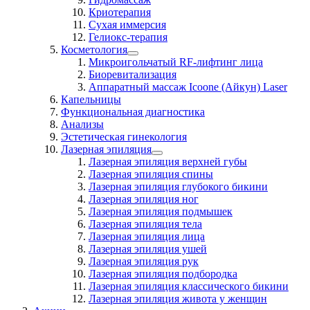
Криотерапия
Сухая иммерсия
Гелиокс-терапия
Косметология
Микроигольчатый RF-лифтинг лица
Биоревитализация
Аппаратный массаж Icoone (Айкун) Laser
Капельницы
Функциональная диагностика
Анализы
Эстетическая гинекология
Лазерная эпиляция
Лазерная эпиляция верхней губы
Лазерная эпиляция спины
Лазерная эпиляция глубокого бикини
Лазерная эпиляция ног
Лазерная эпиляция подмышек
Лазерная эпиляция тела
Лазерная эпиляция лица
Лазерная эпиляция ушей
Лазерная эпиляция рук
Лазерная эпиляция подбородка
Лазерная эпиляция классического бикини
Лазерная эпиляция живота у женщин