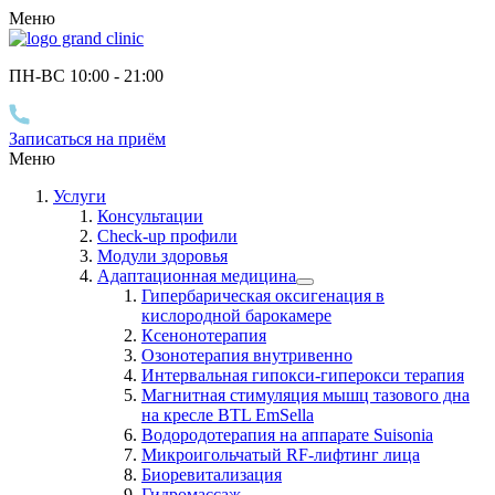
Меню
ПН-ВС 10
:00
- 21
:00
Записаться на приём
Меню
Услуги
Консультации
Check-up профили
Модули здоровья
Адаптационная медицина
Гипербарическая оксигенация в
кислородной барокамере
Ксенонотерапия
Озонотерапия внутривенно
Интервальная гипокси-гиперокси терапия
Магнитная стимуляция мышц тазового дна
на кресле BTL EmSella
Водородотерапия на аппарате Suisonia
Микроигольчатый RF-лифтинг лица
Биоревитализация
Гидромассаж