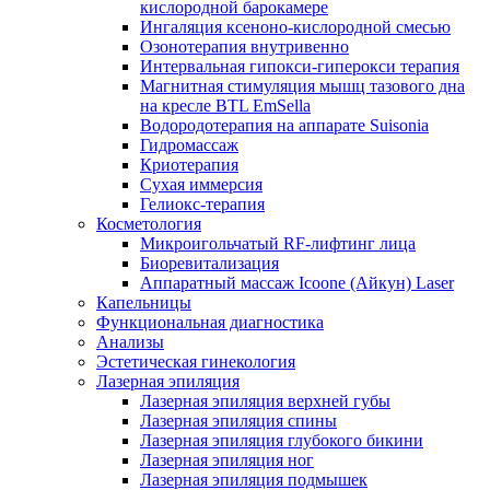
кислородной барокамере
Ингаляция ксеноно-кислородной смесью
Озонотерапия внутривенно
Интервальная гипокси-гиперокси терапия
Магнитная стимуляция мышц тазового дна
на кресле BTL EmSella
Водородотерапия на аппарате Suisonia
Гидромассаж
Криотерапия
Сухая иммерсия
Гелиокс-терапия
Косметология
Микроигольчатый RF-лифтинг лица
Биоревитализация
Аппаратный массаж Icoone (Айкун) Laser
Капельницы
Функциональная диагностика
Анализы
Эстетическая гинекология
Лазерная эпиляция
Лазерная эпиляция верхней губы
Лазерная эпиляция спины
Лазерная эпиляция глубокого бикини
Лазерная эпиляция ног
Лазерная эпиляция подмышек