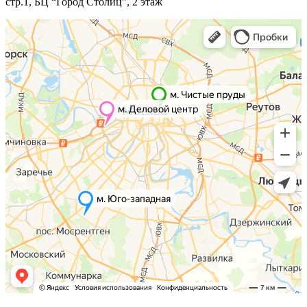
стр.1, БЦ “Город Столиц”, 2 этаж